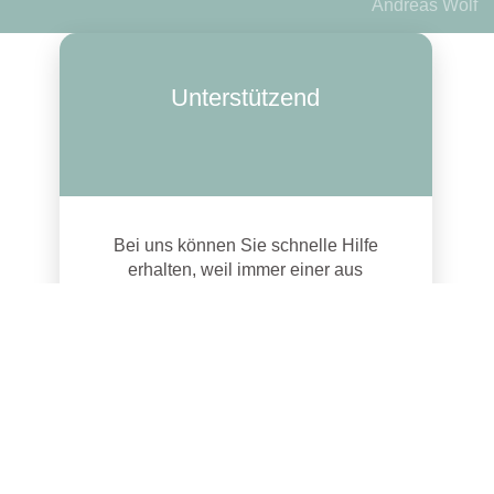
Andreas Wolf
Unterstützend
Bei uns können Sie schnelle Hilfe
erhalten, weil immer einer aus
unserem Team für Sie da sein
kann, auch wenn es in der Praxis
mal sehr eng zugeht.
Zur
Gesundheitsmesse MediVitalis
hat unser Team auch spezielle
Angebote für Sie vorbereitet!