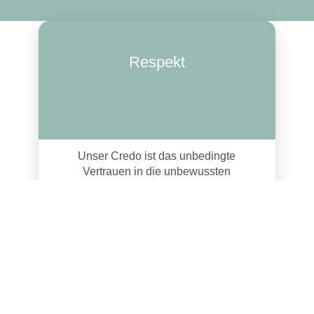
Respekt
Unser Credo ist das unbedingte
Vertrauen in die unbewussten
Stärken und Widerstandskräfte der
Seele.
Durch Selbsterfahrung und
regelmäßige eigene
Supervisionssitzungen trainnieren
wir unsere Empathie und
u
nsere
fachlichen Fähigkeiten.