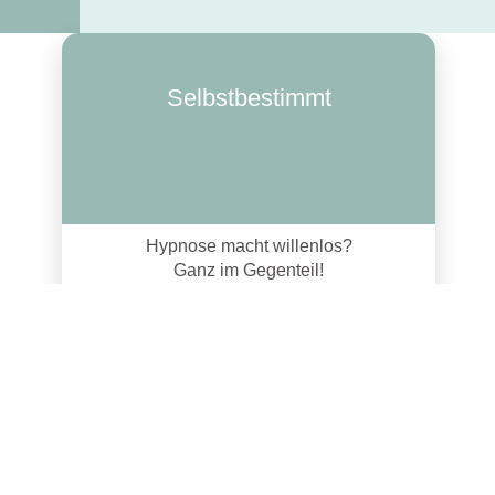
Selbstbestimmt
Hypnose macht willenlos?
Ganz im Gegenteil!
Unsere Hypnoseanwendungen
ermöglichen Ihnen ihre eigenen
Lösungen zu finden.
Wir halten unsere Therapiewege
Transarent und bleiben in
Austausch und Feedback mit
unseren Klienten.